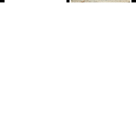
訪柳丁哥
這店家專業度很足，很有
know how
老闆 老闆娘 技師 都態度超
聽了車友推薦來換避震，值得
好，並且分享許多知識
推薦！
上一頁