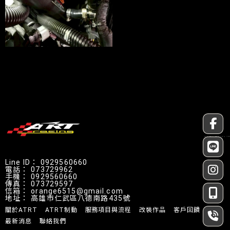
汽車改裝
汽車改裝店
汽車改裝廠
高雄汽車改裝
高雄汽車改裝店
0929560660
073729962
0929560660
073729597
orange6515@gmail.com
高雄市仁武區八德南路435號
關於ATRT
ATRT制動
服務項目與流程
改裝作品
客戶回饋
最新消息
聯絡我們